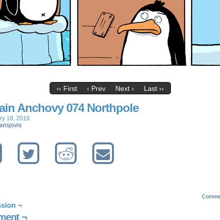
‹‹ First
‹ Prev
Next ›
Last ››
ain Anchovy 074 Northpole
ry 18, 2016
ansjovis
Comme
sion ¬
ent ¬