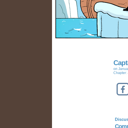
Capt
on
Janua
Chapter:
Discus
Comm