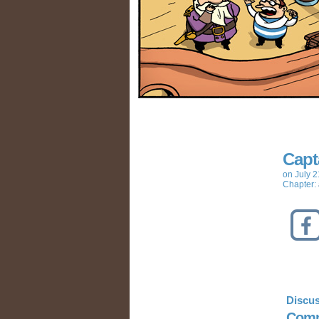
Capt
on
July 2
Chapter:
Discus
Comm