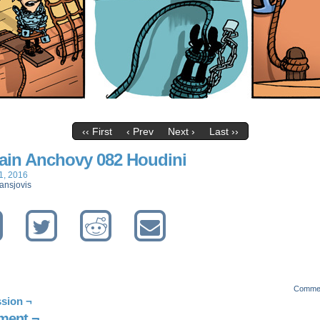
‹‹ First
‹ Prev
Next ›
Last ››
ain Anchovy 082 Houdini
1, 2016
ansjovis
Comme
sion ¬
ent ¬