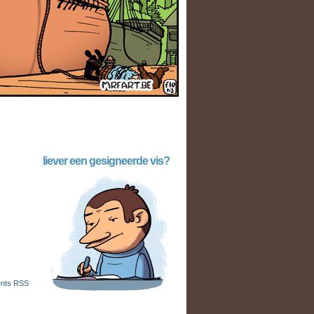
liever een gesigneerde vis?
nts RSS