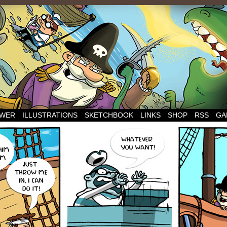
WER
ILLUSTRATIONS
SKETCHBOOK
LINKS
SHOP
RSS
GA