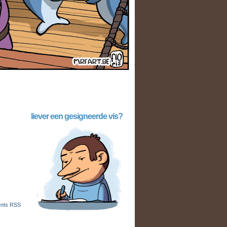
liever een gesigneerde vis?
nts RSS