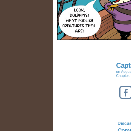
Capt
on
Augus
Chapter:
Discus
Comm