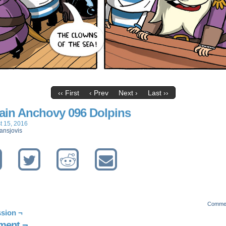
‹‹ First
‹ Prev
Next ›
Last ››
ain Anchovy 096 Dolpins
t 15, 2016
ansjovis
Comme
sion ¬
ent ¬