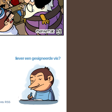
liever een gesigneerde vis?
nts RSS