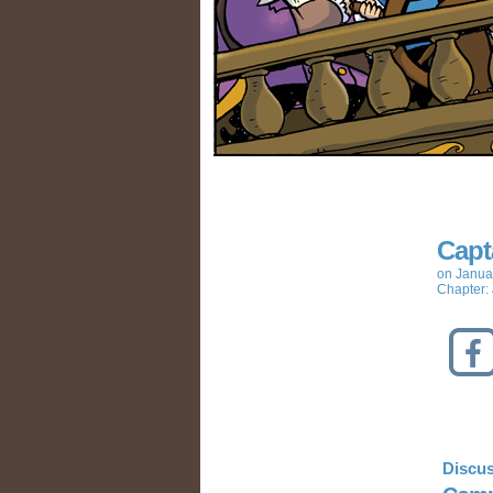
Capt
on
Janua
Chapter:
Discus