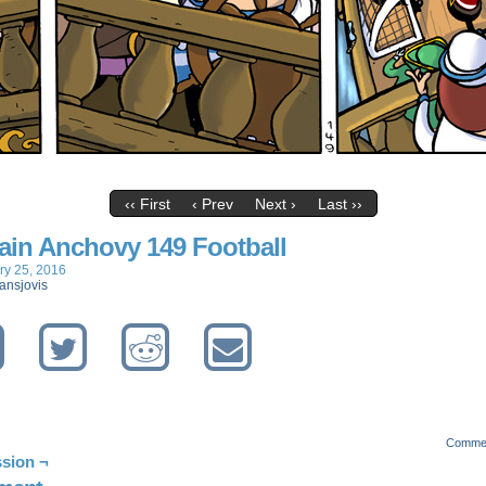
‹‹ First
‹ Prev
Next ›
Last ››
ain Anchovy 149 Football
ry 25, 2016
ansjovis
Comme
sion ¬