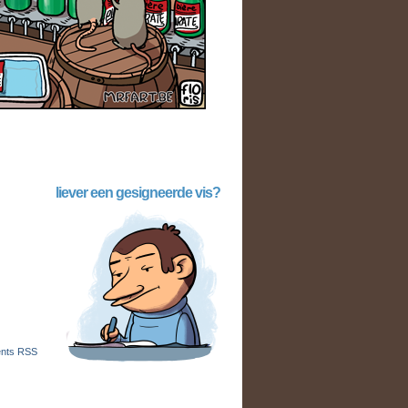
liever een gesigneerde vis?
nts RSS