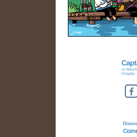
Capt
on
March
Chapter:
Discus
Comm