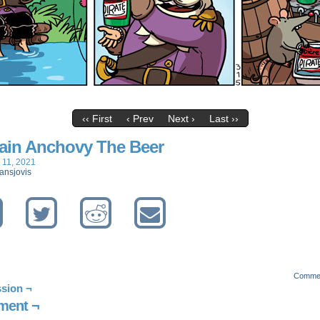
‹‹ First
‹ Prev
Next ›
Last ››
ain Anchovy The Beer
 11, 2021
ansjovis
Comme
sion ¬
ent ¬