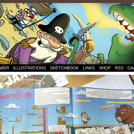
WER
ILLUSTRATIONS
SKETCHBOOK
LINKS
SHOP
RSS
GA