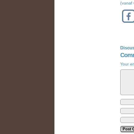
(vanaf
Discus
Comm
Your em