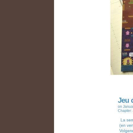
Jeu 
on
Janua
Chapter:
La sema
(en ven
Volgend