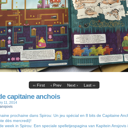
‹‹ First
‹ Prev
Next ›
Last ››
de capitaine anchois
ry 11, 2014
ansjovis
ine prochaine dans Spirou: Un jeu spécial en 8 bits de Capitaine Anc
te dès mercredi)!
e week in Spirou: Een speciale spelletjespagina van Kapitein Ansjovis i