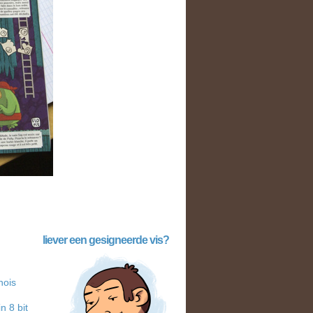
liever een gesigneerde vis?
hois
n 8 bit