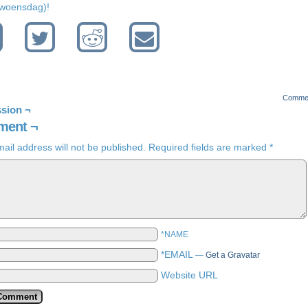
 woensdag)!
Comme
sion ¬
ent ¬
ail address will not be published.
Required fields are marked
*
*NAME
*EMAIL
—
Get a Gravatar
Website URL