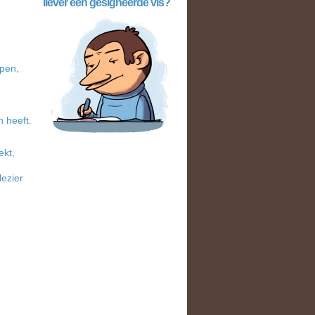
liever een gesigneerde vis?
open,
n heeft.
ekt,
lezier