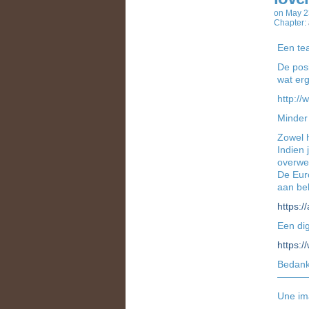
on
May 2
Chapter:
Een tea
De posi
wat erg
http://
Minder 
Zowel h
Indien 
overwe
De Euro
aan be
https:/
Een dig
https:
Bedank
———
Une ima