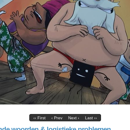
‹‹ First
‹ Prev
Next ›
Last ››
nde woorden & logistieke problemen