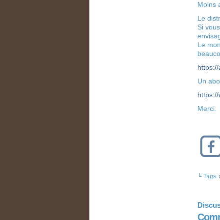
Moins a
Le dist
Si vous
envisa
Le mon
beaucou
https:/
Un abo
https:
Merci.
└ Tags:
Discus
Comm