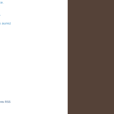
ce.
,
s aurez
nts RSS