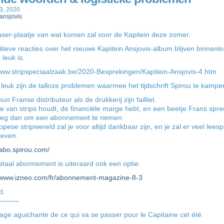
3, 2020
ansjovis
ser-plaatje van wat komen zal voor de Kapitein deze zomer.
tieve reacties over het nieuwe Kapitein Ansjovis-album blijven binnenl
 leuk is.
www.stripspeciaalzaak.be/2020-Besprekingen/Kapitein-Ansjovis-4.htm
leuk zijn de talloze problemen waarmee het tijdschrift Spirou te kampe
un Franse distributeur als de drukkerij zijn failliet.
je van strips houdt, de financiële marge hebt,
en
een beetje Frans spre
eg dan om een abonnement te nemen.
pese stripwereld zal je voor altijd dankbaar zijn, en je zal er veel leesp
leven.
/abo.spirou.com/
itaal abonnement is uiteraard ook een optie:
//www.izneo.com/fr/abonnement-magazine-8-3
t.
———
ge aguichante de ce qui va se passer pour le Capitaine cet été.