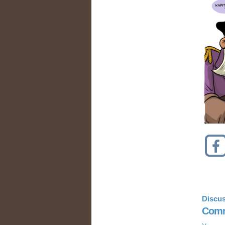
Discus
Comm