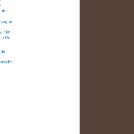
y
auter
haeghe,
n, Kim
uno De
 de
bracht.