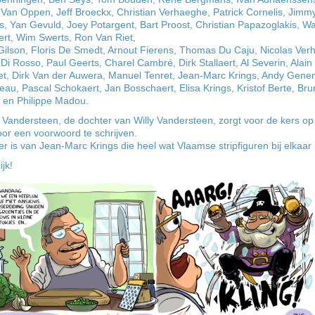
 Van Oppen, Jeff Broeckx, Christian Verhaeghe, Patrick Cornelis, Jimm
, Yan Gevuld, Joey Potargent, Bart Proost, Christian Papazoglakis, W
rt, Wim Swerts, Ron Van Riet,
Gilson, Floris De Smedt, Arnout Fierens, Thomas Du Caju, Nicolas Ver
Di Rosso, Paul Geerts, Charel Cambré, Dirk Stallaert, Al Severin, Alain
et, Dirk Van der Auwera, Manuel Tenret, Jean-Marc Krings, Andy Gene
au, Pascal Schokaert, Jan Bosschaert, Elisa Krings, Kristof Berte, Br
 en Philippe Madou.
Vandersteen, de dochter van Willy Vandersteen, zorgt voor de kers op
oor een voorwoord te schrijven.
r is van Jean-Marc Krings die heel wat Vlaamse stripfiguren bij elkaar 
jk!