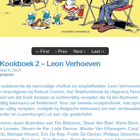
‹‹ First
‹ Prev
Next ›
Last ››
pKookboek 2 – Leon Verhoeven
ber 6, 2023
ansjovis
 publiceerde de toenmalige chefkok en stripliefhebber Leon Verhoeven,
 stripuitgever bij Reboot Comics, het StripKookboek bij Uitgeverij Pers
ud van dat boek bestaat uit achtenvijftig recepten die hij liet illustreren
ijftig tekenaars uit Nederland. Voor zijn tweede receptenboek, met op
n vijftig recepten, nodigde hij Belgische tekenaars (en een verdwaald
nder en Luxemburger) uit aan zijn gastentafel.
menu staan illustraties van Tim Bolssens, Steve Van Bael, Mario Boon,
n Louwes, Steven de Rie, Lode Devroe, Wouter Van Ghysegem, Caryl
cki, Michaäl Vincent, Eric De Rop, Frodo De Decker, Philippe Delzenne
enningen, Ben Seys, Tom Bouden, René Bergmans, Ivan Adriaenssen