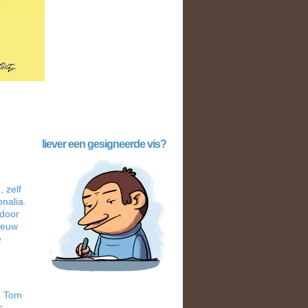
liever een gesigneerde vis?
 zelf
onalia.
 door
nieuw
e
, Tom
s,