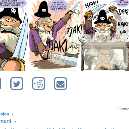
Comme
sion ¬
ent ¬