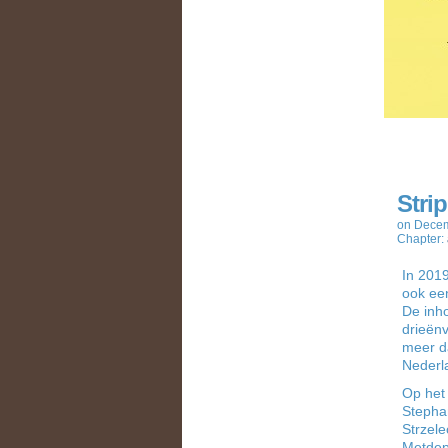
Stri
on
Decem
Chapter:
In 2019
ook een
De inho
drieënv
meer da
Nederla
Op het 
Stepha
Strzele
Metdep