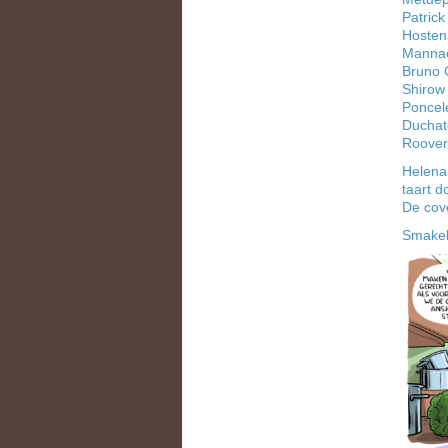
Patrick
Hostens
Mannae
Bruno 
Shirow 
Poncel
Duchate
Roover
Helena 
taart d
De cove
Smakeli